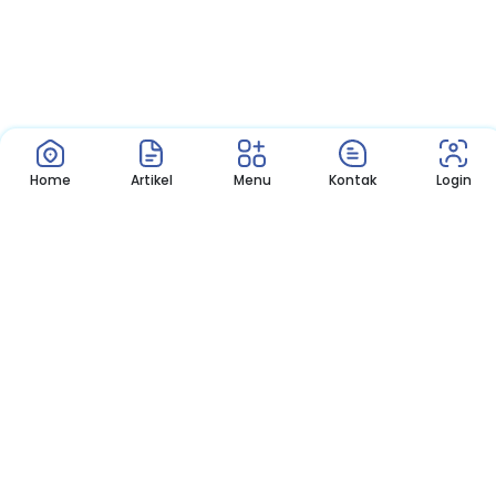
Home
Artikel
Menu
Kontak
Login
Pelaksanaan Uji Kompeten...
Download App SMKN 2 Bone
Nikmati Cara Mudah dan Menyenangkan Ketika Membaca Buku,
Update Informasi Sekolah Hanya Dalam Genggaman