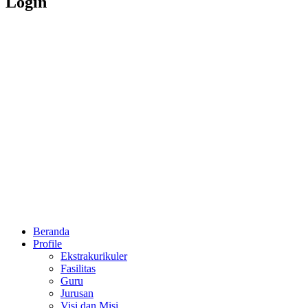
Login
Beranda
Profile
Ekstrakurikuler
Fasilitas
Guru
Jurusan
Visi dan Misi