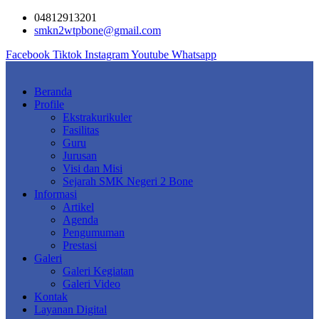
Skip
04812913201
to
smkn2wtpbone@gmail.com
content
Facebook
Tiktok
Instagram
Youtube
Whatsapp
Beranda
Profile
Ekstrakurikuler
Fasilitas
Guru
Jurusan
Visi dan Misi
Sejarah SMK Negeri 2 Bone
Informasi
Artikel
Agenda
Pengumuman
Prestasi
Galeri
Galeri Kegiatan
Galeri Video
Kontak
Layanan Digital