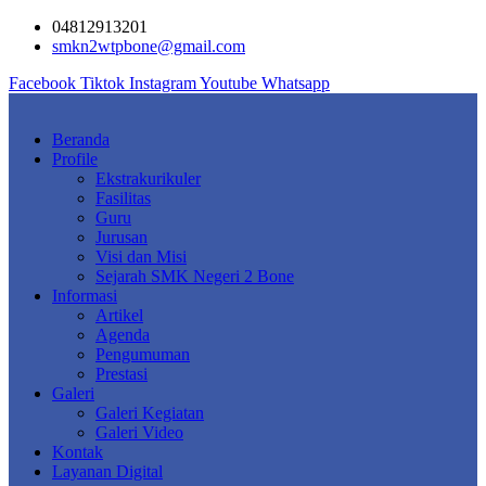
Skip
04812913201
to
smkn2wtpbone@gmail.com
content
Facebook
Tiktok
Instagram
Youtube
Whatsapp
Beranda
Profile
Ekstrakurikuler
Fasilitas
Guru
Jurusan
Visi dan Misi
Sejarah SMK Negeri 2 Bone
Informasi
Artikel
Agenda
Pengumuman
Prestasi
Galeri
Galeri Kegiatan
Galeri Video
Kontak
Layanan Digital