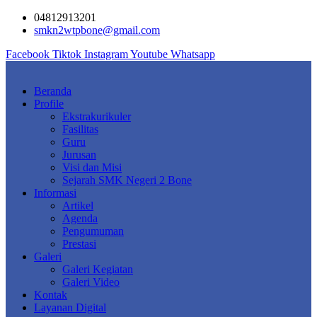
Skip
04812913201
to
smkn2wtpbone@gmail.com
content
Facebook
Tiktok
Instagram
Youtube
Whatsapp
Beranda
Profile
Ekstrakurikuler
Fasilitas
Guru
Jurusan
Visi dan Misi
Sejarah SMK Negeri 2 Bone
Informasi
Artikel
Agenda
Pengumuman
Prestasi
Galeri
Galeri Kegiatan
Galeri Video
Kontak
Layanan Digital