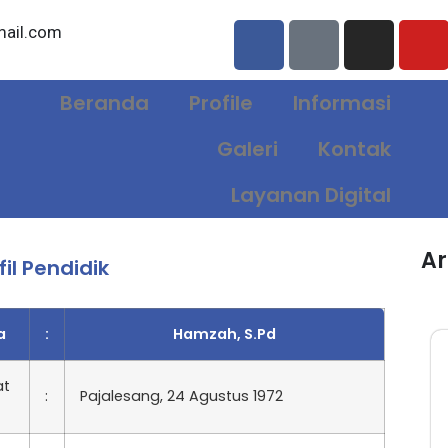
ail.com
Beranda
Profile
Informasi
Galeri
Kontak
Layanan Digital
Ar
fil Pendidik
a
:
Hamzah, S.Pd
at
:
Pajalesang, 24 Agustus 1972