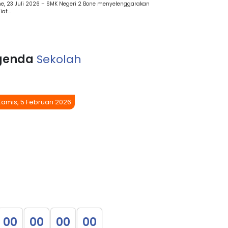
e, 23 Juli 2026 – SMK Negeri 2 Bone menyelenggarakan
at...
genda
Sekolah
Kamis, 5 Februari 2026
0
0
0
0
0
0
0
0