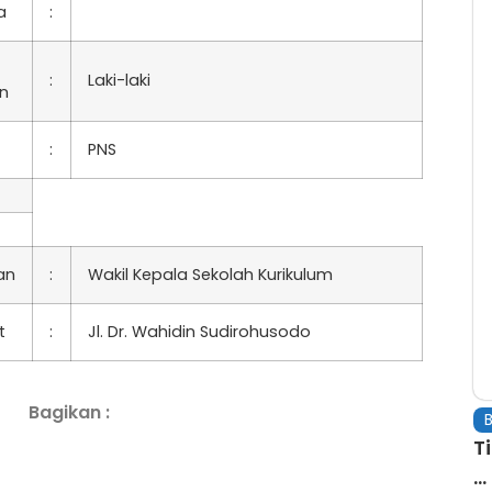
a
:
:
Laki-laki
in
:
PNS
an
:
Wakil Kepala Sekolah Kurikulum
t
:
Jl. Dr. Wahidin Sudirohusodo
Bagikan :
B
T
...