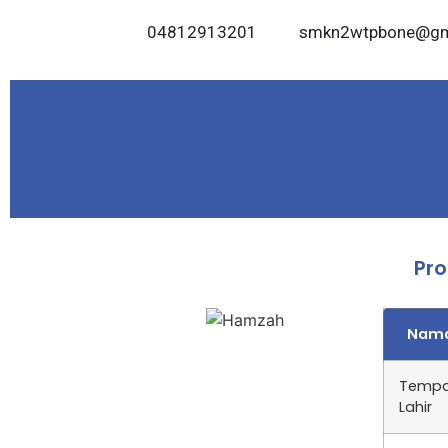
04812913201
smkn2wtpbone@gm
Pro
Nam
Temp
Lahir