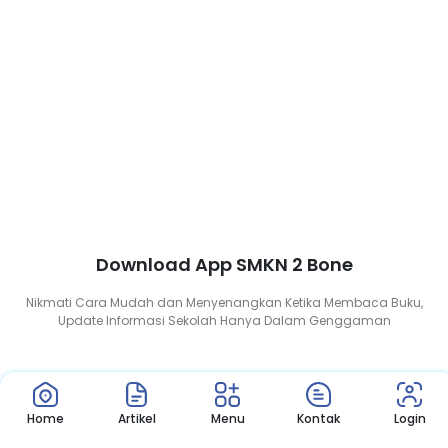
Pelaksanaan Uji Kompeten...
Download App SMKN 2 Bone
Nikmati Cara Mudah dan Menyenangkan Ketika Membaca Buku,
Update Informasi Sekolah Hanya Dalam Genggaman
Home
Artikel
Menu
Kontak
Login
Copyright © 2022 – SMK Negeri 2 Bone.
All Rights Reserved. Made with by .