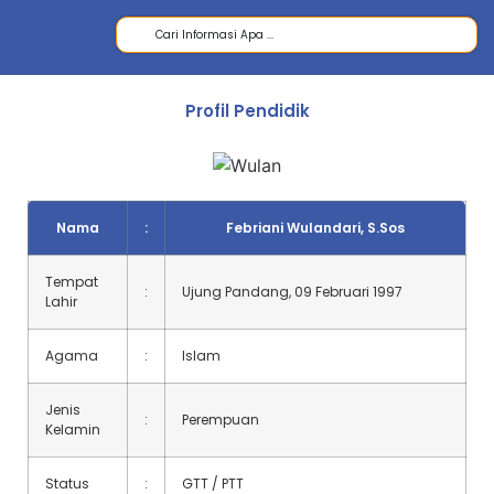
Profil Pendidik
Nama
:
Febriani Wulandari, S.Sos
Tempat
:
Ujung Pandang, 09 Februari 1997
Lahir
Agama
:
Islam
Jenis
:
Perempuan
Kelamin
Status
:
GTT / PTT