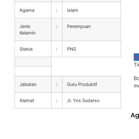
Agama
:
Islam
Jenis
:
Perempuan
Kelamin
Status
:
PNS
Be
Ti
Bo
Jabatan
:
Guru Produktif
me
Alamat
:
Jl. Yos Sudarso
Ag