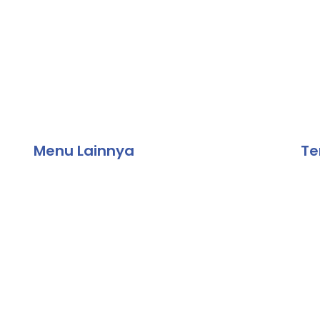
P
Menu Lainnya
Te
Agenda
ika
Artikel
Do
Ekstrakurikuler
Pengumuman
Prestasi