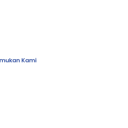
elaksanaan Uji Kompeten...
mukan Kami
wnloadd App