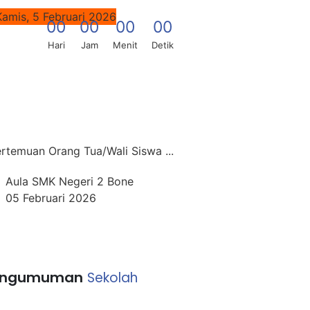
Kamis, 5 Februari 2026
0
0
0
0
0
0
0
0
Hari
Jam
Menit
Detik
rtemuan Orang Tua/Wali Siswa ...
Aula SMK Negeri 2 Bone
05 Februari 2026
engumuman
Sekolah