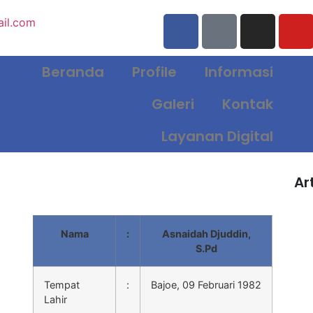
il.com
Beranda
Profile
Informasi
Galeri
Kontak
Layanan Digital
Ar
Nama
:
Asnaidah Djuddin,
S.Pd
Tempat
:
Bajoe, 09 Februari 1982
Lahir