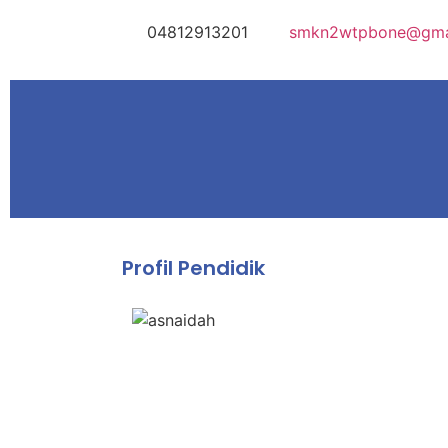
04812913201
smkn2wtpbone@gma
Profil Pendidik