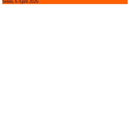
Senin, 6 April 2026