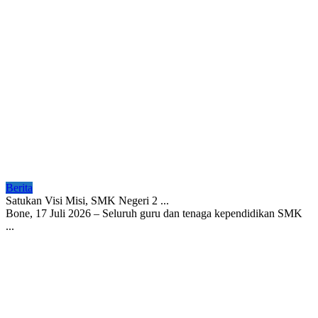
Berita
Satukan Visi Misi, SMK Negeri 2 ...
Bone, 17 Juli 2026 – Seluruh guru dan tenaga kependidikan SMK
...