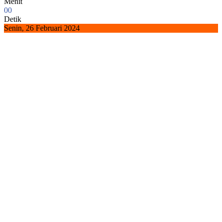
Menit
0
0
Detik
Senin, 26 Februari 2024