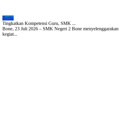
Berita
Tingkatkan Kompetensi Guru, SMK ...
Bone, 23 Juli 2026 – SMK Negeri 2 Bone menyelenggarakan
kegiat...