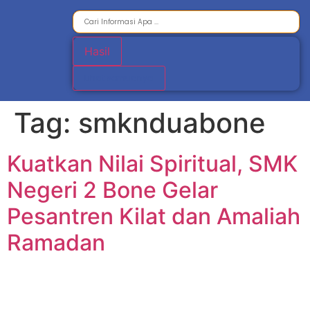
Hasil
Lihat semuanya
Tag:
smknduabone
Kuatkan Nilai Spiritual, SMK
Negeri 2 Bone Gelar
Pesantren Kilat dan Amaliah
Ramadan