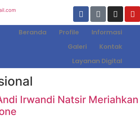
il.com
Beranda
Profile
Informasi
Galeri
Kontak
Layanan Digital
sional
ndi Irwandi Natsir Meriahkan
Bone