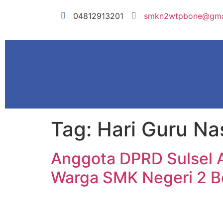
04812913201
smkn2wtpbone@gma
Tag:
Hari Guru Na
Anggota DPRD Sulsel A
Warga SMK Negeri 2 