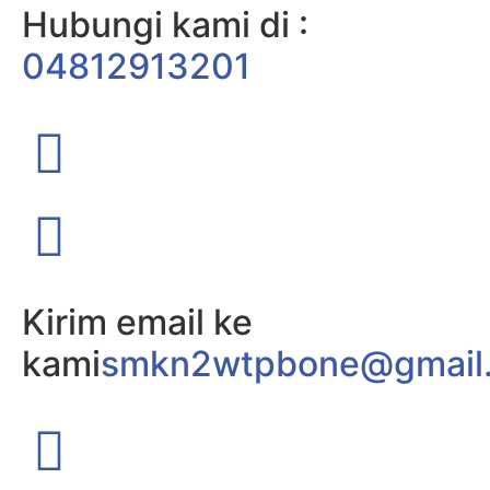
Hubungi kami di :
04812913201
Kirim email ke
kami
smkn2wtpbone@gmail