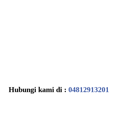
Hubungi kami di :
04812913201