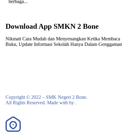
berbaga...
Download App SMKN 2 Bone
Nikmati Cara Mudah dan Menyenangkan Ketika Membaca
Buku, Update Informasi Sekolah Hanya Dalam Genggaman
Copyright © 2022 – SMK Negeri 2 Bone.
All Rights Reserved. Made with by .