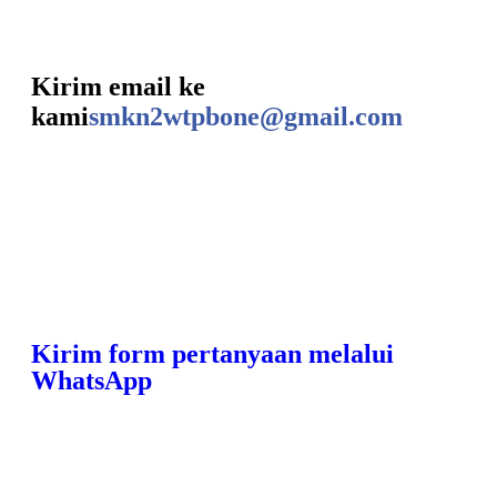
Kirim email ke
kami
smkn2wtpbone@gmail.com
Kirim form pertanyaan melalui
WhatsApp