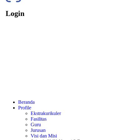
Login
Beranda
Profile
Ekstrakurikuler
Fasilitas
Guru
Jurusan
Visi dan Misi