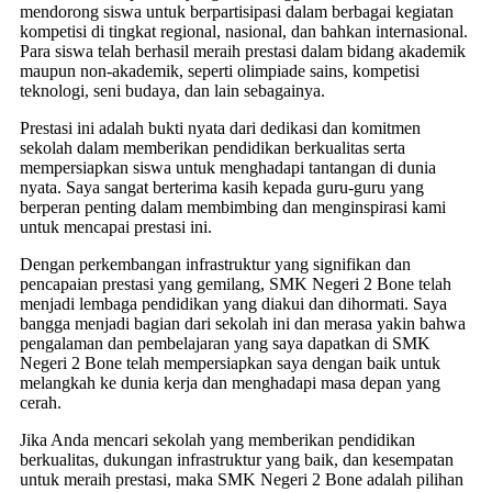
mendorong siswa untuk berpartisipasi dalam berbagai kegiatan
kompetisi di tingkat regional, nasional, dan bahkan internasional.
Para siswa telah berhasil meraih prestasi dalam bidang akademik
maupun non-akademik, seperti olimpiade sains, kompetisi
teknologi, seni budaya, dan lain sebagainya.
Prestasi ini adalah bukti nyata dari dedikasi dan komitmen
sekolah dalam memberikan pendidikan berkualitas serta
mempersiapkan siswa untuk menghadapi tantangan di dunia
nyata. Saya sangat berterima kasih kepada guru-guru yang
berperan penting dalam membimbing dan menginspirasi kami
untuk mencapai prestasi ini.
Dengan perkembangan infrastruktur yang signifikan dan
pencapaian prestasi yang gemilang, SMK Negeri 2 Bone telah
menjadi lembaga pendidikan yang diakui dan dihormati. Saya
bangga menjadi bagian dari sekolah ini dan merasa yakin bahwa
pengalaman dan pembelajaran yang saya dapatkan di SMK
Negeri 2 Bone telah mempersiapkan saya dengan baik untuk
melangkah ke dunia kerja dan menghadapi masa depan yang
cerah.
Jika Anda mencari sekolah yang memberikan pendidikan
berkualitas, dukungan infrastruktur yang baik, dan kesempatan
untuk meraih prestasi, maka SMK Negeri 2 Bone adalah pilihan