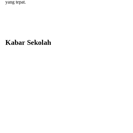
yang tepat.
Kabar Sekolah