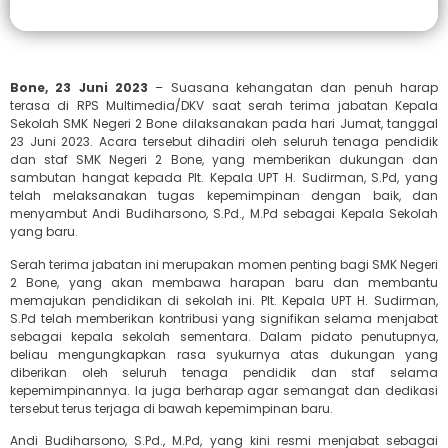
Bone, 23 Juni 2023
– Suasana kehangatan dan penuh harap
terasa di RPS Multimedia/DKV saat serah terima jabatan Kepala
Sekolah SMK Negeri 2 Bone dilaksanakan pada hari Jumat, tanggal
23 Juni 2023. Acara tersebut dihadiri oleh seluruh tenaga pendidik
dan staf SMK Negeri 2 Bone, yang memberikan dukungan dan
sambutan hangat kepada Plt. Kepala UPT H. Sudirman, S.Pd, yang
telah melaksanakan tugas kepemimpinan dengan baik, dan
menyambut Andi Budiharsono, S.Pd., M.Pd sebagai Kepala Sekolah
yang baru.
Serah terima jabatan ini merupakan momen penting bagi SMK Negeri
2 Bone, yang akan membawa harapan baru dan membantu
memajukan pendidikan di sekolah ini. Plt. Kepala UPT H. Sudirman,
S.Pd telah memberikan kontribusi yang signifikan selama menjabat
sebagai kepala sekolah sementara. Dalam pidato penutupnya,
beliau mengungkapkan rasa syukurnya atas dukungan yang
diberikan oleh seluruh tenaga pendidik dan staf selama
kepemimpinannya. Ia juga berharap agar semangat dan dedikasi
tersebut terus terjaga di bawah kepemimpinan baru.
Andi Budiharsono, S.Pd., M.Pd, yang kini resmi menjabat sebagai