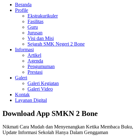
Beranda
Profile
Ekstrakurikuler
Fasilitas
Guru
Jurusan
Visi dan Misi
Sejarah SMK Negeri 2 Bone
Informasi
Artikel
Agenda
Pengumuman
Prestasi
Galeri
Galeri Kegiatan
Galeri Video
Kontak
Layanan Digital
Download App SMKN 2 Bone
Nikmati Cara Mudah dan Menyenangkan Ketika Membaca Buku,
Update Informasi Sekolah Hanya Dalam Genggaman