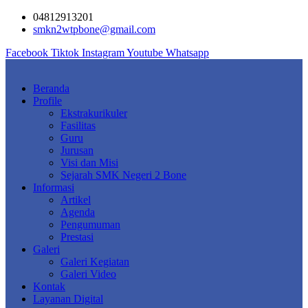
Skip
04812913201
to
smkn2wtpbone@gmail.com
content
Facebook
Tiktok
Instagram
Youtube
Whatsapp
Beranda
Profile
Ekstrakurikuler
Fasilitas
Guru
Jurusan
Visi dan Misi
Sejarah SMK Negeri 2 Bone
Informasi
Artikel
Agenda
Pengumuman
Prestasi
Galeri
Galeri Kegiatan
Galeri Video
Kontak
Layanan Digital