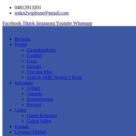
Skip
04812913201
to
smkn2wtpbone@gmail.com
content
Facebook
Tiktok
Instagram
Youtube
Whatsapp
Beranda
Profile
Ekstrakurikuler
Fasilitas
Guru
Jurusan
Visi dan Misi
Sejarah SMK Negeri 2 Bone
Informasi
Artikel
Agenda
Pengumuman
Prestasi
Galeri
Galeri Kegiatan
Galeri Video
Kontak
Layanan Digital