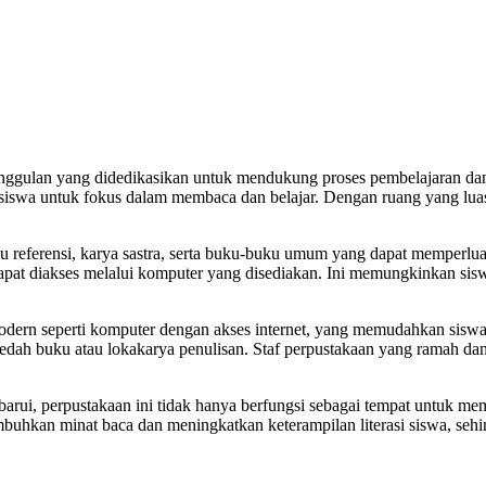
 unggulan yang didedikasikan untuk mendukung proses pembelajaran d
swa untuk fokus dalam membaca dan belajar. Dengan ruang yang luas 
 referensi, karya sastra, serta buku-buku umum yang dapat memperlua
ng dapat diakses melalui komputer yang disediakan. Ini memungkinkan 
dern seperti komputer dengan akses internet, yang memudahkan siswa d
ti bedah buku atau lokakarya penulisan. Staf perpustakaan yang ramah
arui, perpustakaan ini tidak hanya berfungsi sebagai tempat untuk memi
hkan minat baca dan meningkatkan keterampilan literasi siswa, sehi