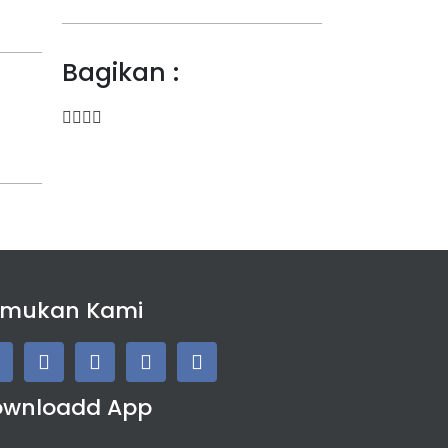
Bagikan :
emukan Kami
ownloadd App