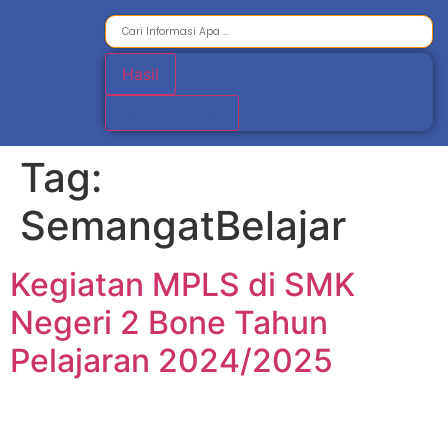
Hasil
Lihat semuanya
Tag:
SemangatBelajar
Kegiatan MPLS di SMK
Negeri 2 Bone Tahun
Pelajaran 2024/2025