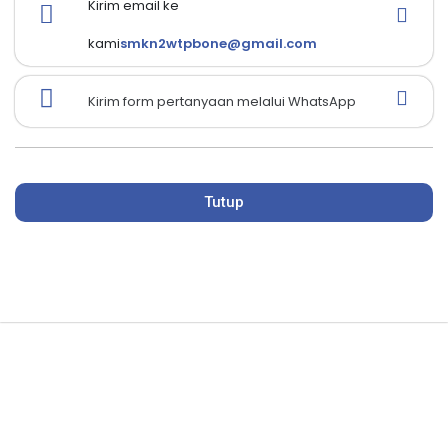
Kirim email ke
kami
smkn2wtpbone@gmail.com
Kirim form pertanyaan melalui WhatsApp
Tutup