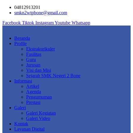
Skip
04812913201
to
smkn2wtpbone@gmail.com
content
Facebook
Tiktok
Instagram
Youtube
Whatsapp
Beranda
Profile
Ekstrakurikuler
Fasilitas
Guru
Jurusan
Visi dan Misi
Sejarah SMK Negeri 2 Bone
Informasi
Artikel
Agenda
Pengumuman
Prestasi
Galeri
Galeri Kegiatan
Galeri Video
Kontak
Layanan Digital