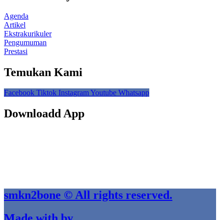
Agenda
Artikel
Ekstrakurikuler
Pengumuman
Prestasi
Temukan Kami
Facebook
Tiktok
Instagram
Youtube
Whatsapp
Downloadd App
smkn2bone © All rights reserved.
Made with by .