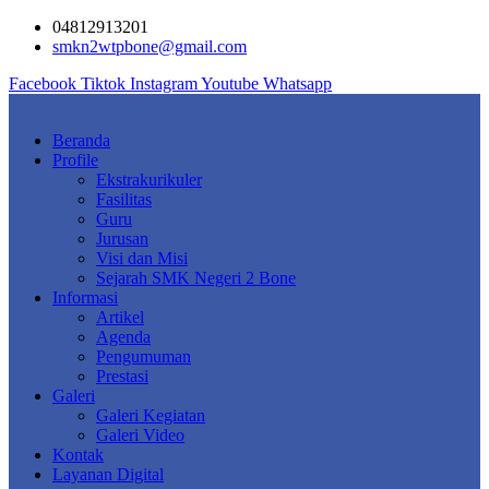
Skip
04812913201
to
smkn2wtpbone@gmail.com
content
Facebook
Tiktok
Instagram
Youtube
Whatsapp
Beranda
Profile
Ekstrakurikuler
Fasilitas
Guru
Jurusan
Visi dan Misi
Sejarah SMK Negeri 2 Bone
Informasi
Artikel
Agenda
Pengumuman
Prestasi
Galeri
Galeri Kegiatan
Galeri Video
Kontak
Layanan Digital