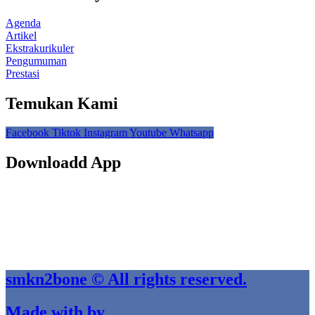
Agenda
Artikel
Ekstrakurikuler
Pengumuman
Prestasi
Temukan Kami
Facebook
Tiktok
Instagram
Youtube
Whatsapp
Downloadd App
smkn2bone © All rights reserved.
Made with by .