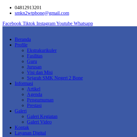
Skip
04812913201
to
smkn2wtpbone@gmail.com
content
Facebook
Tiktok
Instagram
Youtube
Whatsapp
Beranda
Profile
Ekstrakurikuler
Fasilitas
Guru
Jurusan
Visi dan Misi
Sejarah SMK Negeri 2 Bone
Informasi
Artikel
Agenda
Pengumuman
Prestasi
Galeri
Galeri Kegiatan
Galeri Video
Kontak
Layanan Digital