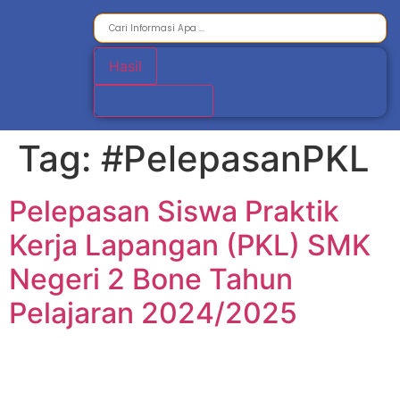
Hasil
Lihat semuanya
Tag:
#PelepasanPKL
Pelepasan Siswa Praktik
Kerja Lapangan (PKL) SMK
Negeri 2 Bone Tahun
Pelajaran 2024/2025