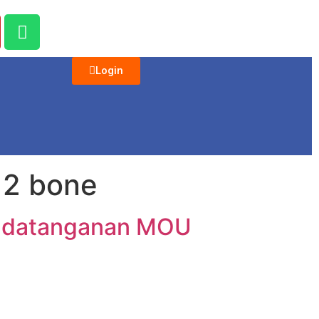
Login
 2 bone
nandatanganan MOU