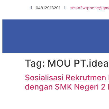
04812913201
smkn2wtpbone@gma
Tag:
MOU PT.idea
Sosialisasi Rekrutme
dengan SMK Negeri 2