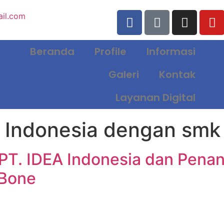
il.com
Beranda
Profile
Informasi
Galeri
Kontak
Layanan Digital
 Indonesia dengan smk
n PT. IDEA Indonesia dan Pe
 Bone