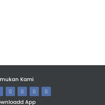
emukan Kami
ownloadd App