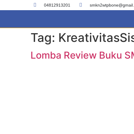
04812913201
smkn2wtpbone@gmail
Tag:
Kreativitas
Lomba Review Buku SM