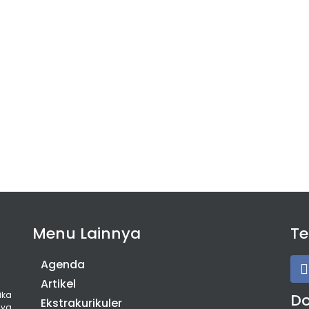
Menu Lainnya
T
Agenda
Artikel
ika
D
Ekstrakurikuler
nya