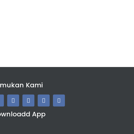
emukan Kami
ownloadd App