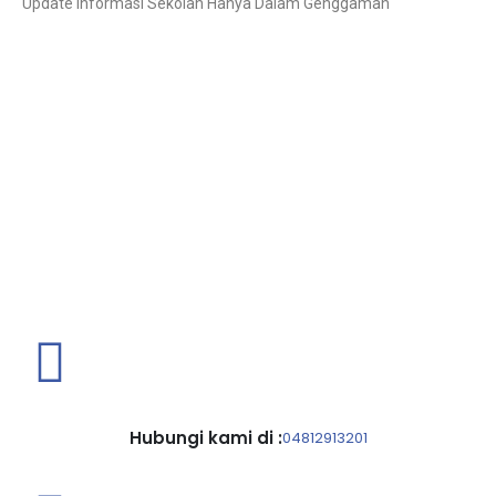
Update Informasi Sekolah Hanya Dalam Genggaman
Hubungi kami di :
04812913201