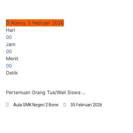
0
0
Kamis, 5 Februari 2026
Hari
0
0
Jam
0
0
Menit
0
0
Detik
Pertemuan Orang Tua/Wali Siswa ...
Aula SMK Negeri 2 Bone
05 Februari 2026